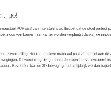
t, go!
eaustoel PUREis3 van Interstuhl is zo flexibel dat de stoel perfect 
moeiteloos van kamer naar kamer worden verplaatst dankzij de innov
le zitverstelling. Het responsieve materiaal past zich actief aan de 
bewegingen. Dit wordt mogelijk gemaakt door een innovatieve combina
npassen. Bovendien kan de 3D-bewegingsradius tijdelijk worden beper