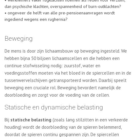
• werknemers vaker rugklachten noemen als reden voor verzuim,
dan psychische klachten, overspannenheid of burn-outklachten?
• ongeveer de helft van alle pre-pensioenaanvragen wordt
ingediend wegens een rughernia?
Beweging
De mens is door zijn lichaamsbouw op beweging ingesteld. We
hebben bijna 50 biljoen lichaamscellen en die hebben een
continue stofwisseling nodig: zuurstof, water en
voedingsstoffen moeten via het bloed in de spiercellen en in de
tussenwervelschijven getransporteerd worden. Daarbij speelt
beweging een cruciale rol. Beweging bevordert namelijk de
doorbloeding en zorgt voor de voeding van de cellen.
Statische en dynamische belasting
Bij
statische belasting
(zoals lang stilzitten in een verkeerde
houding) wordt de doorbloeding van de spieren belemmerd,
doordat de spieren continu gespannen zijn. De spiercellen