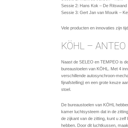
Sessie 2: Hans Kok – De Ritswand
Sessie 3: Gert Jan van Mourik – K
Vele producten en innovaties zijn ti
KÖHL – ANTEO m
Naast de SELEO en TEMPEO is d
bureaustoelen van KÖHL. Met 4 innov
verschillende autosynchroon-mecha
fijnafstelling) en een grote keuze 
stoel.
De bureaustoelen van KÖHL hebben
kamer luchtsysteem dat in de zitting
de zijkant van de zitting, kunt u zel
hebben. Door dit luchtkussen, maakt