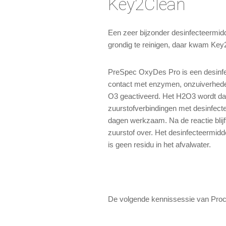
Key2Clean
Een zeer bijzonder desinfecteermidd
grondig te reinigen, daar kwam Key2
PreSpec OxyDes Pro is een desinfe
contact met enzymen, onzuiverhede
O3 geactiveerd. Het H2O3 wordt daa
zuurstofverbindingen met desinfecte
dagen werkzaam. Na de reactie blijf
zuurstof over. Het desinfecteermidde
is geen residu in het afvalwater.
De volgende kennissessie van Procil