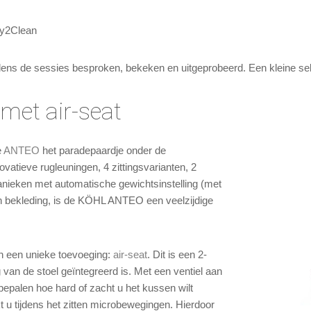
ey2Clean
jdens de sessies besproken, bekeken en uitgeprobeerd. Een kleine sele
et air-seat
e
ANTEO
het paradepaardje onder de
atieve rugleuningen, 4 zittingsvarianten, 2
nieken met automatische gewichtsinstelling (met
aan bekleding, is de KÖHL ANTEO een veelzijdige
 een unieke toevoeging:
air-seat
. Dit is een 2-
 van de stoel geïntegreerd is. Met een ventiel aan
f bepalen hoe hard of zacht u het kussen wilt
 u tijdens het zitten microbewegingen. Hierdoor