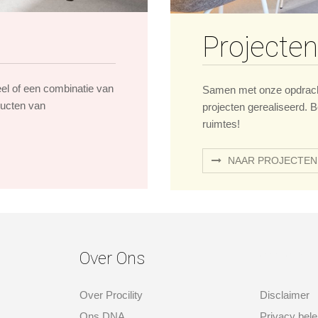
Projecten
eel of een combinatie van
Samen met onze opdrach
ducten van
projecten gerealiseerd. B
ruimtes!
NAAR PROJECTEN
Over Ons
over ons
Over Procility
Disclaimer
Ons DNA
Privacy bele