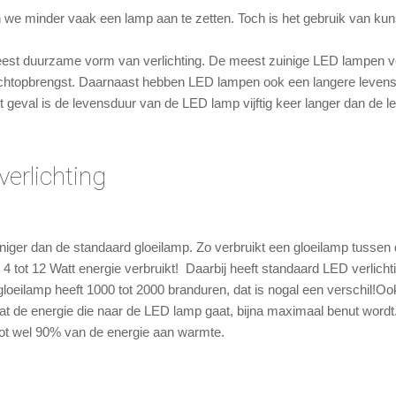
we minder vaak een lamp aan te zetten. Toch is het gebruik van kuns
est duurzame vorm van verlichting. De meest zuinige LED lampen ve
 lichtopbrengst. Daarnaast hebben LED lampen ook een langere leve
t geval is de levensduur van de LED lamp vijftig keer langer dan de
erlichting
iger dan de standaard gloeilamp. Zo verbruikt een gloeilamp tussen d
 tot 12 Watt energie verbruikt! Daarbij heeft standaard LED verlicht
gloeilamp heeft 1000 tot 2000 branduren, dat is nogal een verschil!Oo
at de energie die naar de LED lamp gaat, bijna maximaal benut wordt. I
ot wel 90% van de energie aan warmte.