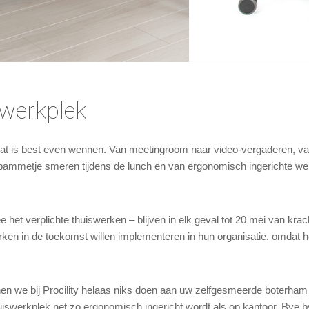
werkplek
at is best even wennen. Van meetingroom naar video-vergaderen, va
 bammetje smeren tijdens de lunch en van ergonomisch ingerichte we
et verplichte thuiswerken – blijven in elk geval tot 20 mei van kra
erken in de toekomst willen implementeren in hun organisatie, omdat 
unnen we bij Procility helaas niks doen aan uw zelfgesmeerde boterh
iswerkplek net zo ergonomisch ingericht wordt als op kantoor. Bye b