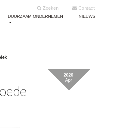
Zoeken
Contact
DUURZAAM ONDERNEMEN
NIEUWS
plek
2020
Apr
goede