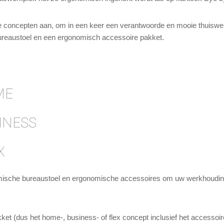
ete concepten aan, om in een keer een verantwoorde en mooie thuiswer
ureaustoel en een ergonomisch accessoire pakket.
ME
SINESS
X
mische bureaustoel en ergonomische accessoires om uw werkhouding 
ket (dus het home-, business- of flex concept inclusief het accessoire 