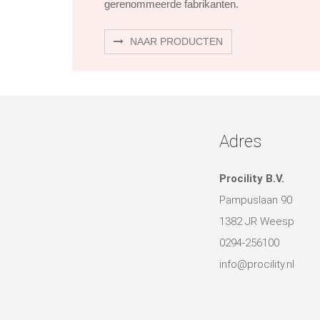
gerenommeerde fabrikanten.
NAAR PRODUCTEN
Adres
Procility B.V.
Pampuslaan 90
1382 JR Weesp
0294-256100
info@procility.nl