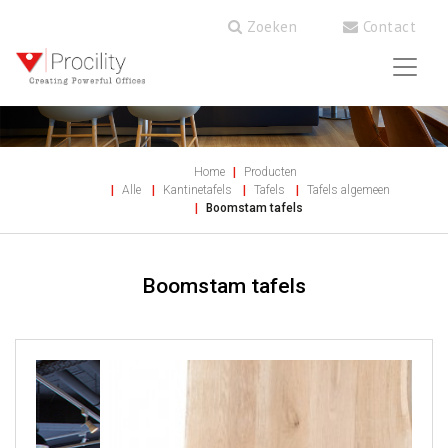
Zoeken
Contact
Home
Producten
Alle
Kantinetafels
Tafels
Tafels algemeen
Boomstam tafels
Boomstam tafels