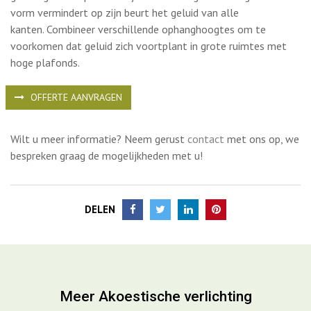
Ondanks het lichtgewicht ontwerp heeft de vilten behuizing
een groot oppervlak dat met een cilindrisch ontwerp
geluidsgolven opsluit in zijn cirkelvormige behuizing. De ronde
vorm vermindert op zijn beurt het geluid van alle
kanten. Combineer verschillende ophanghoogtes om te
voorkomen dat geluid zich voortplant in grote ruimtes met
hoge plafonds.
OFFERTE AANVRAGEN
Wilt u meer informatie? Neem gerust
contact
met ons op, we
bespreken graag de mogelijkheden met u!
DELEN