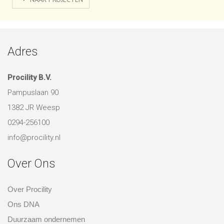
deze inspirerende ruimtes!
NAAR PROJECTEN
Adres
Procility B.V.
Pampuslaan 90
1382 JR Weesp
0294-256100
info@procility.nl
Over Ons