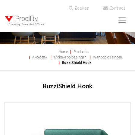
Zoeken
Contact
Home
Producten
Akoestiek
Mobiele oplossingen
Wandoplossingen
BuzziShield Hook
BuzziShield Hook