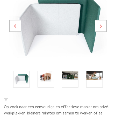
Previous
Next
Op zoek naar een eenvoudige en effectieve manier om privé-
werkplekken, kleinere ruimtes om samen te werken of te
ontmoeten en grenzen in je huidige kantoor te
creëren?
BuzziShield Hook is anders dan je gebruikelijke
bureauwanden en kantoorverdelers en zal geen koude sfeer
creëren zoals zijn glazen of plastic tegenhangers.
De
akoestische oplossing helpt niet alleen om het geluid te