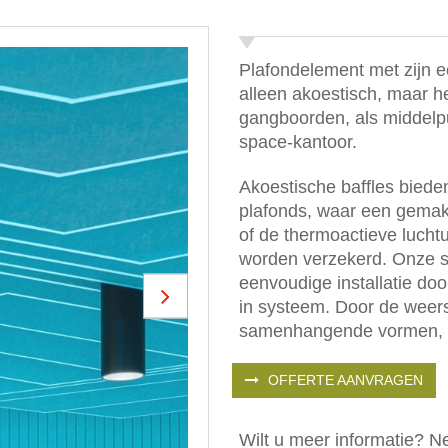
Plafondelement met zijn e
alleen akoestisch, maar h
gangboorden, als middelp
space-kantoor.
Akoestische baffles biede
plafonds, waar een gemakk
of de thermoactieve lucht
worden verzekerd. Onze s
eenvoudige installatie do
in systeem. Door de weers
Next
samenhangende vormen, d
OFFERTE AANVRAGEN
Wilt u meer informatie? 