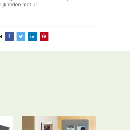
ijkheden met u!
N