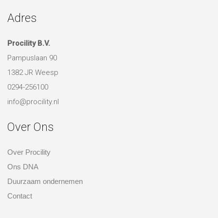
Adres
Procility B.V.
Pampuslaan 90
1382 JR Weesp
0294-256100
info@procility.nl
Over Ons
Over Procility
Ons DNA
Duurzaam ondernemen
Contact
over ons