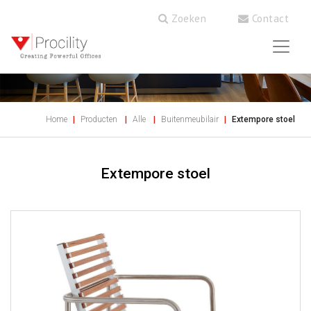
Zoeken
Contact
Home
Producten
Alle
Buitenmeubilair
Extempore stoel
Extempore stoel