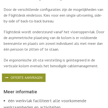
beenruimte en plaats om zowel individueel als met meer dan
één persoon te zitten of te staan.
De ergonomische zit-sta verstelling is geïntegreerd in de
verticale kolom evenals het benodigde cablemanagement.
OFFERTE AANVRAGEN
Meer informatie
één werkvlak faciliteert alle voorkomende
werkzaamheden en activiteiten
Flightdesk wordt ondersteund vanaf het
vloeroppervlak
door de asymmetrische plaatsing van de kolom is er
voldoende beenruimte en plaats om zowel individueel
als met meer dan één persoon te zitten of te staan
single uitvoering, duo side-by-side of duo back-to-