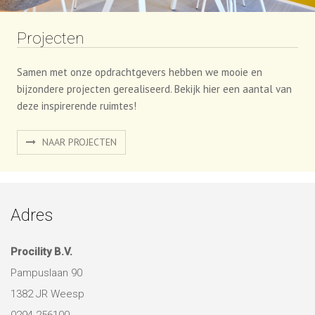
NAAR PROJECTEN
Adres
Procility B.V.
Pampuslaan 90
1382 JR Weesp
0294-256100
info@procility.nl
Over Ons
Over Procility
Ons DNA