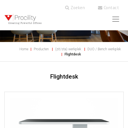
Zoeken
Contact
Home
Producten
(zit/sta) werkplek
DUO / Bench werkplek
Flightdesk
Flightdesk