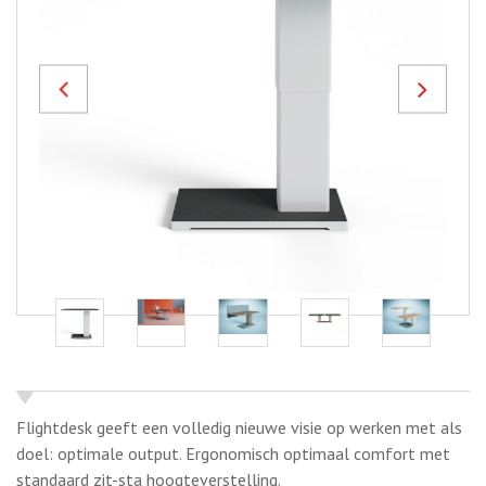
Previous
Next
Flightdesk geeft een volledig nieuwe visie op werken met als
doel: optimale output. Ergonomisch optimaal comfort met
standaard zit-sta hoogteverstelling.
Door de verschillende configuraties zijn de mogelijkheden van
de Flightdesk eindeloos. Kies voor een single uitvoering, side-
by-side of back-to-back bureau.
Flightdesk wordt ondersteund vanaf het vloeroppervlak. Door
de asymmetrische plaatsing van de kolom is er voldoende