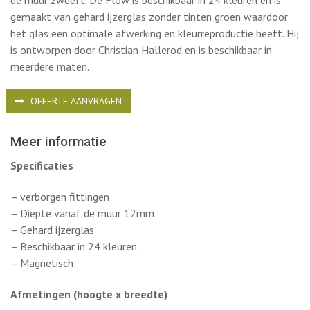
De Flow Wall is een magnetisch schrijfbord van glas met
unieke zachte vormen die bestaan uit gebogen lijnen. De dipte
vanaf de muur is 12mm, hierdoor lijkt het alsof het bord op
de muur zweeft. De Flow is beschikbaar in 24 kleuren en is
gemaakt van gehard ijzerglas zonder tinten groen waardoor
het glas een optimale afwerking en kleurreproductie heeft. Hij
is ontworpen door Christian Halleröd en is beschikbaar in
meerdere maten.
OFFERTE AANVRAGEN
Meer informatie
Specificaties
– verborgen fittingen
– Diepte vanaf de muur 12mm