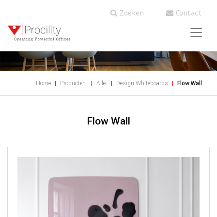
Zoeken
Contact
Home
Producten
Alle
Design Whiteboards
Flow Wall
Flow Wall