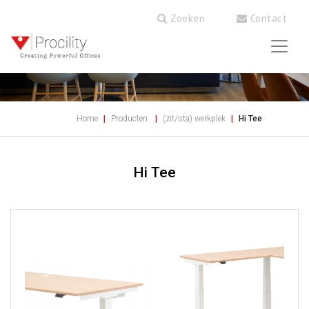
Zoeken
Contact
Home
Producten
(zit/sta) werkplek
Hi Tee
Hi Tee