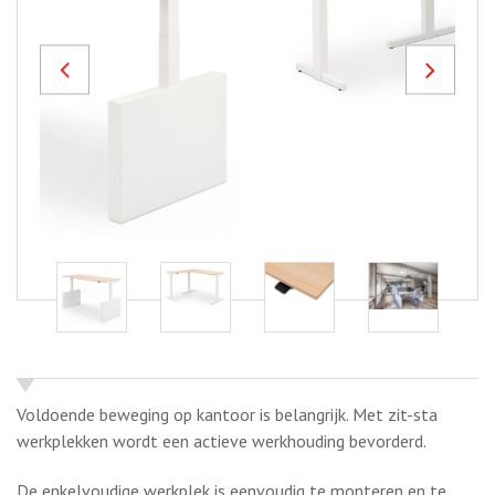
Previous
Next
Voldoende beweging op kantoor is belangrijk. Met zit-sta
werkplekken wordt een actieve werkhouding bevorderd.
De enkelvoudige werkplek is eenvoudig te monteren en te
verplaatsen. Door de uitgebreide keuze in pootvarianten,
bladuitvoeringen en lakkleuren is de bureautafel op maat
samen te stellen.
OFFERTE AANVRAGEN