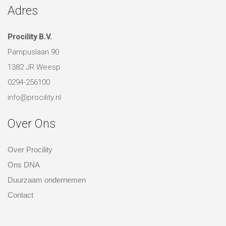
1382 JR Weesp
0294-256100
info@procility.nl
Over Ons
Over Procility
Ons DNA
Duurzaam ondernemen
Contact
over ons
Disclaimer
Privacy beleid
Algemene voorwaarden