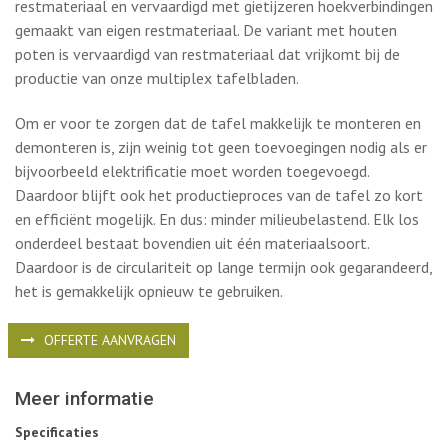
demonteren is, zijn weinig tot geen toevoegingen nodig als er
bijvoorbeeld elektrificatie moet worden toegevoegd.
Daardoor blijft ook het productieproces van de tafel zo kort
en efficiënt mogelijk. En dus: minder milieubelastend. Elk los
onderdeel bestaat bovendien uit één materiaalsoort.
Daardoor is de circulariteit op lange termijn ook gegarandeerd,
het is gemakkelijk opnieuw te gebruiken.
OFFERTE AANVRAGEN
Meer informatie
Specificaties
constructie uit hoogwaardig 100% recyclebaar staal
gietijzeren hoekverbindingen gemaakt van eigen
restmateriaal
blad: 25 mm dik
bladvormen: vierkant, rechthoek, driehoek