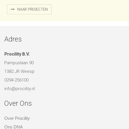
Adres
Procility B.V.
Pampuslaan 90
1382 JR Weesp
0294-256100
info@procility.nl
Over Ons
Over Procility
Ons DNA
Duurzaam ondernemen
Contact
over ons