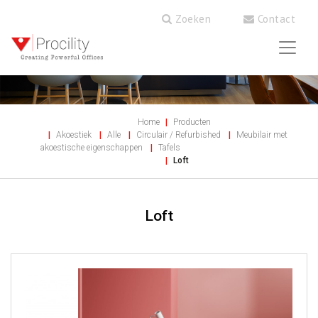
Zoeken
Contact
Home
Producten
Akoestiek
Alle
Circulair / Refurbished
Meubilair met
akoestische eigenschappen
Tafels
Loft
Loft