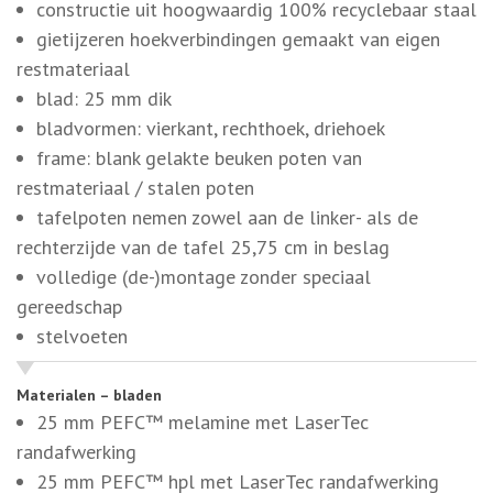
frame: blank gelakte beuken poten van
restmateriaal / stalen poten
tafelpoten nemen zowel aan de linker- als de
rechterzijde van de tafel 25,75 cm in beslag
volledige (de-)montage zonder speciaal
gereedschap
stelvoeten
Materialen – bladen
25 mm PEFC™ melamine met LaserTec
randafwerking
25 mm PEFC™ hpl met LaserTec randafwerking
kleuren volgens kleurenkaarten “Decoren –
Kerncollectie” en “Decoren – Trendcollectie”
Materialen – frame
metaaldelen geëpoxeerd: kleuren volgens