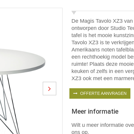
De Magis Tavolo XZ3 van M
ontworpen door Studio Tec
tafel is het mooie kunstzi
Tavolo XZ3 is te verkrijge
Amerikaans noten tafelbla
een rechthoekig model bes
ruimte! Plaats deze mooie
keuken of zelfs in een ve
XZ3 ook met een marmeren 
Next
OFFERTE AANVRAGEN
Meer informatie
Wilt u meer informatie ov
ons op.