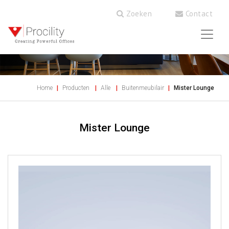
Zoeken
Contact
Home
Producten
Alle
Buitenmeubilair
Mister Lounge
Mister Lounge
Previous
Next