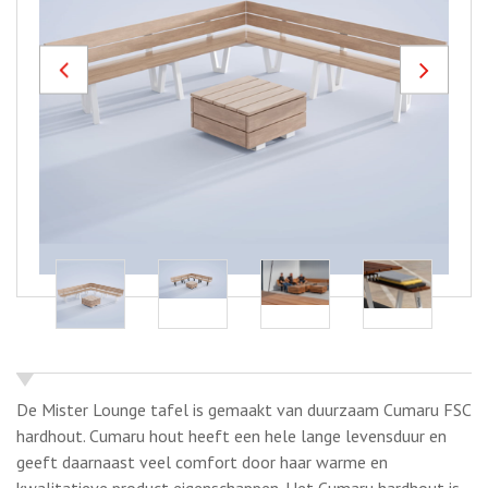
De Mister Lounge tafel is gemaakt van duurzaam Cumaru FSC
hardhout. Cumaru hout heeft een hele lange levensduur en
geeft daarnaast veel comfort door haar warme en
kwalitatieve product eigenschappen. Het Cumaru hardhout is
vrijwel splinter- en scheurvrij.
Het metalen frame is gemaakt van zeer duurzaam roestvast
(RVS) staal. Dit is een prachtig materiaal dat veel voordelen
biedt. Roestvast staal is sterk en taai en heeft een lange
levensduur. Het RVS staal is afgewerkt met een duurzame