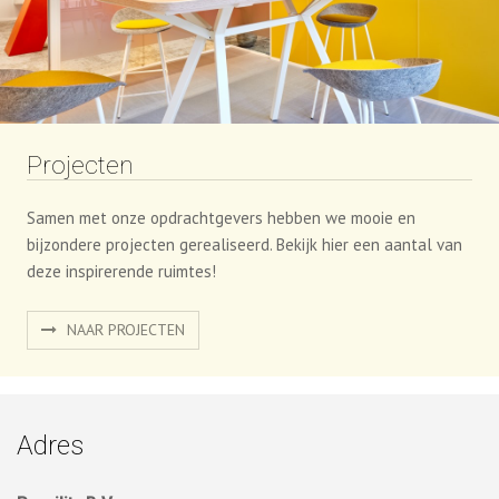
Samen met onze opdrachtgevers hebben we mooie en
bijzondere projecten gerealiseerd. Bekijk hier een aantal van
deze inspirerende ruimtes!
NAAR PROJECTEN
Adres
Procility B.V.
Pampuslaan 90
1382 JR Weesp
0294-256100
info@procility.nl