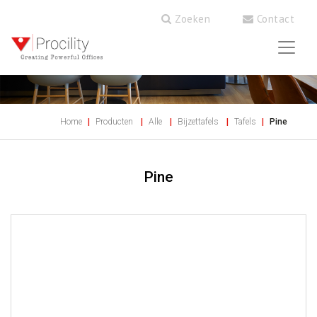
Zoeken
Contact
Home
Producten
Alle
Bijzettafels
Tafels
Pine
Pine