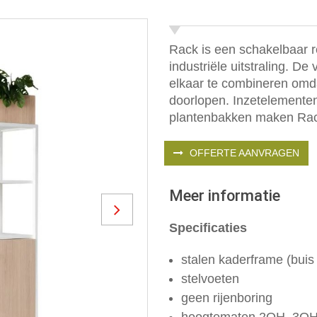
Rack is een schakelbaar 
industriële uitstraling. D
elkaar te combineren omda
doorlopen. Inzetelementen
plantenbakken maken Rack
OFFERTE AANVRAGEN
Meer informatie
Next
Specificaties
stalen kaderframe (bui
stelvoeten
geen rijenboring