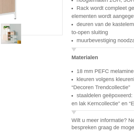
hoogtematen 2OH, 3O
Rack wordt compleet ge
elementen wordt aangegev
deuren van de kastelem
to-open sluiting
muurbevestiging noodzak
Materialen
18 mm PEFC melamine 
kleuren volgens kleuren
“Decoren Trendcollectie”
staaldelen geëpoxeerd:
en lak Kerncollectie” en “
Wilt u meer informatie? 
bespreken graag de mogel