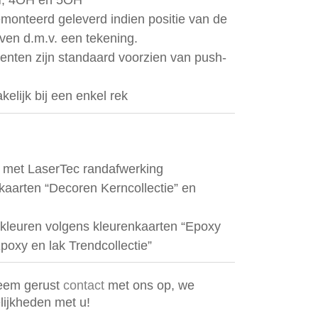
H, 4OH en 5OH
monteerd geleverd indien positie van de
en d.m.v. een tekening.
enten zijn standaard voorzien van push-
elijk bij een enkel rek
met LaserTec randafwerking
kaarten “Decoren Kerncollectie” en
 kleuren volgens kleurenkaarten “Epoxy
Epoxy en lak Trendcollectie”
Neem gerust
contact
met ons op, we
ijkheden met u!