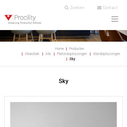
Zoeken
Contact
Home
Producten
Akoestiek
Alle
Plafondoplossingen
Wandoplossingen
Sky
Sky