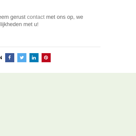
Neem gerust
contact
met ons op, we
ijkheden met u!
N