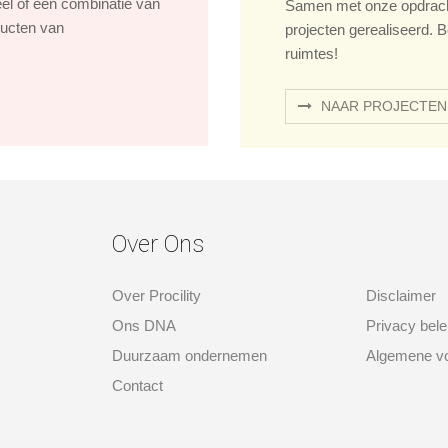
eel of een combinatie van
Samen met onze opdrach
ducten van
projecten gerealiseerd. B
ruimtes!
NAAR PROJECTEN
Over Ons
over ons
Over Procility
Disclaimer
Ons DNA
Privacy bele
Duurzaam ondernemen
Algemene v
Contact