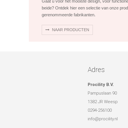
Gaat u voor het mooiste design, voor function
beide? Ontdek hier een selectie van onze pro
gerenommeerde fabrikanten.
NAAR PRODUCTEN
Adres
Procility B.V.
Pampuslaan 90
1382 JR Weesp
0294-256100
info@procility.nl