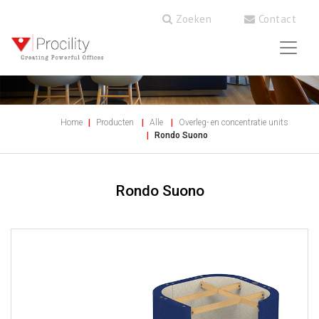
Zoeken
Contact
Home
Producten
Alle
Overleg- en concentratie units
Rondo Suono
Rondo Suono