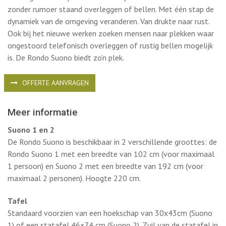
De Rondo Suono is een akoestische hoge concentratie unit
waar in alle rust staand kan worden gewerkt of (telefonisch)
overlegd. In een open kantoor kun je met de Rondo Suono
zonder rumoer staand overleggen of bellen. Met één stap de
dynamiek van de omgeving veranderen. Van drukte naar rust.
Ook bij het nieuwe werken zoeken mensen naar plekken waar
ongestoord telefonisch overleggen of rustig bellen mogelijk
is. De Rondo Suono biedt zo’n plek.
OFFERTE AANVRAGEN
Meer informatie
Suono 1 en 2
De Rondo Suono is beschikbaar in 2 verschillende groottes: de
Rondo Suono 1 met een breedte van 102 cm (voor maximaal
1 persoon) en Suono 2 met een breedte van 192 cm (voor
maximaal 2 personen). Hoogte 220 cm.