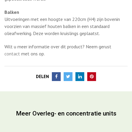
Rondo is voorzien van een stalen plint welke in P57 (gray Ral
7021 structuur) of P53 (tele grey Ral 7047 structure)
gepoedercoat wordt.
Balken
Uitvoeringen met een hoogte van 220cm (H4) zijn bovenin
voorzien van massief houten balken in een standaard
olieafwerking. Deze worden kruislings geplaatst.
Wilt u meer informatie over dit product? Neem gerust
contact
met ons op.
DELEN