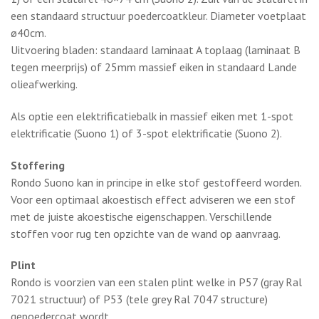
Tafel
Standaard voorzien van een hoekschap van 30x43cm (Suono
1) of een statafel 46×74 cm (Suono 2). Zuil van de statafel in
een standaard structuur poedercoatkleur. Diameter voetplaat
ø40cm.
Uitvoering bladen: standaard laminaat A toplaag (laminaat B
tegen meerprijs) of 25mm massief eiken in standaard Lande
olieafwerking.
Als optie een elektrificatiebalk in massief eiken met 1-spot
elektrificatie (Suono 1) of 3-spot elektrificatie (Suono 2).
Stoffering
Rondo Suono kan in principe in elke stof gestoffeerd worden.
Voor een optimaal akoestisch effect adviseren we een stof
met de juiste akoestische eigenschappen. Verschillende
stoffen voor rug ten opzichte van de wand op aanvraag.
Plint