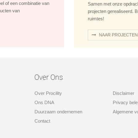
eel of een combinatie van
Samen met onze opdrach
ducten van
projecten gerealiseerd. B
ruimtes!
NAAR PROJECTEN
Over Ons
over ons
Over Procility
Disclaimer
Ons DNA
Privacy bele
Duurzaam ondernemen
Algemene v
Contact