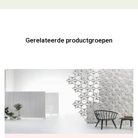
Akoestiek