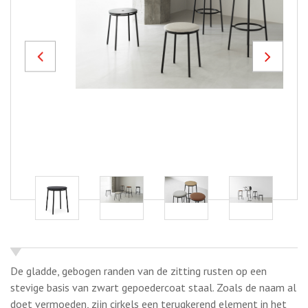
Previous
Next
De gladde, gebogen randen van de zitting rusten op een
stevige basis van zwart gepoedercoat staal. Zoals de naam al
doet vermoeden, zijn cirkels een terugkerend element in het
ontwerp van de krukserie.
De kenmerkende, ronde vorm van de
zitting wordt herhaald in de afgeronde voetensteun en in het
praktische gat in het midden van de zitting, waardoor de kruk
gemakkelijk kan worden verplaatst.
Met zijn eigentijdse
uitstraling komt de Circa-krukserie tegemoet aan de behoefte
van een modern interieur aan eenvoud en functionaliteit en