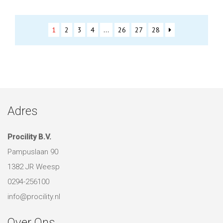
1
2
3
4
…
26
27
28
Adres
Procility B.V.
Pampuslaan 90
1382 JR Weesp
0294-256100
info@procility.nl
Over Ons