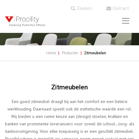
Zoeken
Contact
Home
Producten
Zitmeubelen
Zitmeubelen
Een goed zitmeubel draagt bij aan het comfort en een betere
werkhouding. Daarnaast speelt ook de esthetische waarde een rol.
Wij bieden u een ruime keuze aan (design) stoelen, krukken en
banken van prominente leveranciers voor zowel de school-, zorg- als
kantooromgeving. Voor elke toepassing is er een geschikt zitmeubel.
Proefplaatsing is mogelijk op aanvraag, neem gerust
contact
met ons