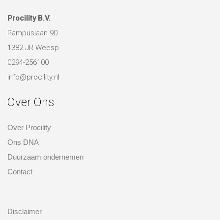
Procility B.V.
Pampuslaan 90
1382 JR Weesp
0294-256100
info@procility.nl
Over Ons
Over Procility
Ons DNA
Duurzaam ondernemen
Contact
over ons
Disclaimer