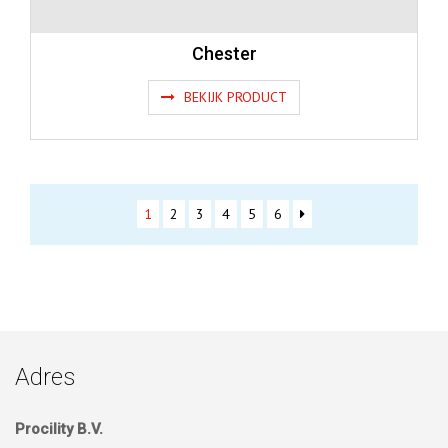
Chester
BEKIJK PRODUCT
1
2
3
4
5
6
Adres
Procility B.V.