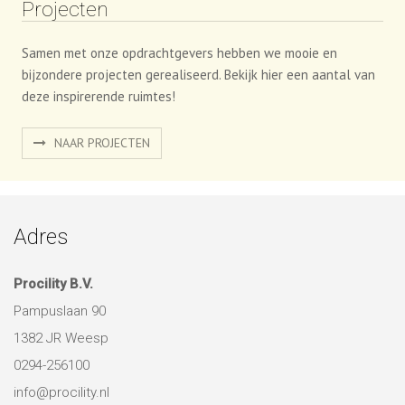
NAAR PROJECTEN
Adres
Procility B.V.
Pampuslaan 90
1382 JR Weesp
0294-256100
info@procility.nl
Over Ons
Over Procility
Ons DNA