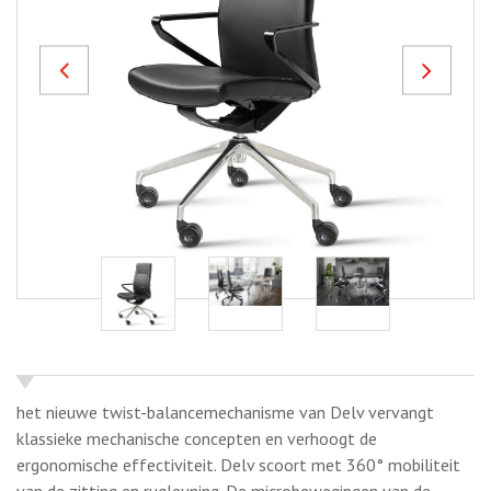
Previous
Next
het nieuwe twist-balancemechanisme van Delv vervangt
klassieke mechanische concepten en verhoogt de
ergonomische effectiviteit. Delv scoort met 360° mobiliteit
van de zitting en rugleuning. De microbewegingen van de
wervelkolom worden bevorderd en de toevoer van
voedingsstoffen naar de tussenwervelschijven wordt
gestimuleerd.
OFFERTE AANVRAGEN