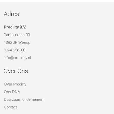
deze inspirerende ruimtes!
NAAR PROJECTEN
Adres
Procility B.V.
Pampuslaan 90
1382 JR Weesp
0294-256100
info@procility.nl
Over Ons