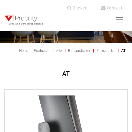
Zoeken
Contact
Home
Producten
Alle
Bureaustoelen
Zitmeubelen
AT
AT