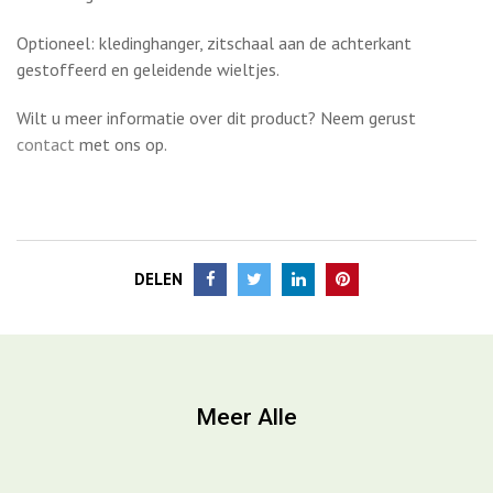
ook kiezen voor aluminium, aluminium gepolijst en glanzend
aluminium gepolijst.
Geschikt voor een lichaamsgewicht van 45 tot 120 kilo.
Stoffering in stof of leder.
Optioneel: kledinghanger, zitschaal aan de achterkant
gestoffeerd en geleidende wieltjes.
Wilt u meer informatie over dit product? Neem gerust
contact
met ons op.
DELEN