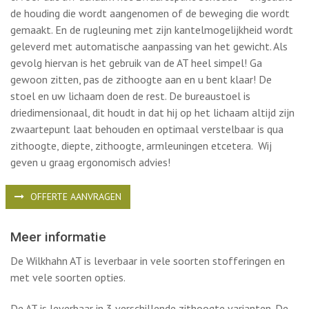
De Wilkhahn AT ergonomische bureaustoel is voorzien van
alle functionaliteiten die goed zitten optimaal ondersteunen.
De zelfcentrerende ophanging van het zitgedeelte zorgt
ervoor dat uw lichaam het zwaartepunt behoudt – ongeacht
de houding die wordt aangenomen of de beweging die wordt
gemaakt. En de rugleuning met zijn kantelmogelijkheid wordt
geleverd met automatische aanpassing van het gewicht. Als
gevolg hiervan is het gebruik van de AT heel simpel! Ga
gewoon zitten, pas de zithoogte aan en u bent klaar! De
stoel en uw lichaam doen de rest. De bureaustoel is
driedimensionaal, dit houdt in dat hij op het lichaam altijd zijn
zwaartepunt laat behouden en optimaal verstelbaar is qua
zithoogte, diepte, zithoogte, armleuningen etcetera. Wij
geven u graag ergonomisch advies!
OFFERTE AANVRAGEN