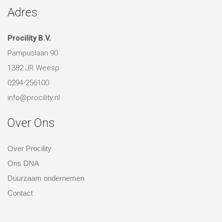
Adres
Procility B.V.
Pampuslaan 90
1382 JR Weesp
0294-256100
info@procility.nl
Over Ons
Over Procility
Ons DNA
Duurzaam ondernemen
Contact
over ons