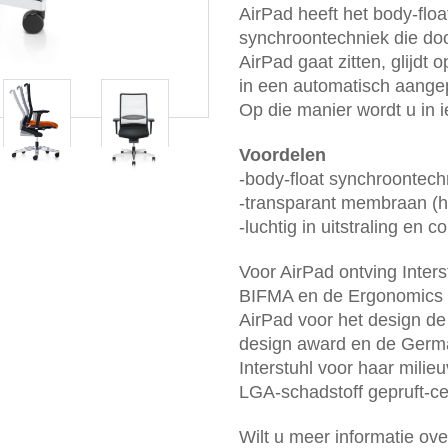
AirPad heeft het body-fl
synchroontechniek die door
AirPad gaat zitten, glijdt
in een automatisch aangep
Op die manier wordt u in 
Voordelen
-body-float synchroontech
-transparant membraan (h
-luchtig in uitstraling en c
Voor AirPad ontving Inter
BIFMA en de Ergonomics 
AirPad voor het design de 
design award en de Germa
Interstuhl voor haar milie
LGA-schadstoff gepruft-ce
Wilt u meer informatie ov