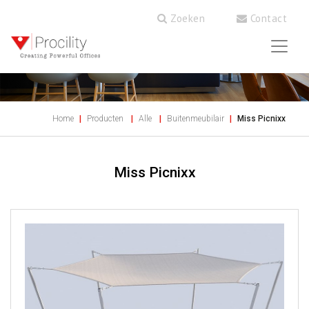
Zoeken
Contact
Home
Producten
Alle
Buitenmeubilair
Miss Picnixx
Miss Picnixx