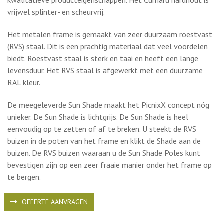
levensduur. Het RVS staal is afgewerkt met een duurzame
RAL kleur.
De meegeleverde Sun Shade maakt het PicnixX concept nóg
unieker. De Sun Shade is lichtgrijs. De Sun Shade is heel
eenvoudig op te zetten of af te breken. U steekt de RVS
buizen in de poten van het frame en klikt de Shade aan de
buizen. De RVS buizen waaraan u de Sun Shade Poles kunt
bevestigen zijn op een zeer fraaie manier onder het frame op
te bergen.
OFFERTE AANVRAGEN
Opties:
Standaard heeft de Miss PicnixX tafel 2 zittingen, zodat u
gemakkelijk kunt in en uit stappen. Deze tafel is geschikt om
met minimaal met 6 personen aan te zitten. Daarnaast is de
tafel daarmee erg geschikt voor bijvoorbeeld een kinderstoel