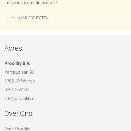
Adres
Procility B.V.
Pampuslaan 90
1382 JR Weesp
0294-256100
info@procility.nl
Over Ons
Over Procility
Ons DNA
Duurzaam ondernemen
Contact
over ons