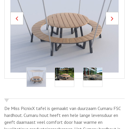
Previous
Next
De Miss PicnixX tafel is gemaakt van duurzaam Cumaru FSC
hardhout. Cumaru hout heeft een hele lange levensduur en
geeft daarnaast veel comfort door haar warme en
kwalitatieve producteigenschappen. Het Cumaru hardhout is
vrijwel splinter- en scheurvrij.
Het metalen frame is gemaakt van zeer duurzaam roestvast
(RVS) staal. Dit is een prachtig materiaal dat veel voordelen
biedt. Roestvast staal is sterk en taai en heeft een lange