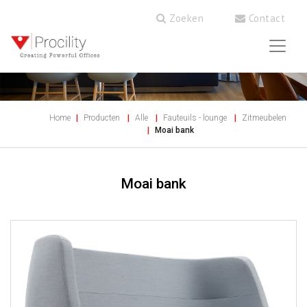
Zoeken
Contact
Home
Producten
Alle
Fauteuils - lounge
Zitmeubelen
Moai bank
Moai bank