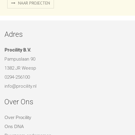
Projecten
Samen met onze opdrachtgevers hebben we mooie en
bijzondere projecten gerealiseerd. Bekijk hier een aantal van
deze inspirerende ruimtes!
NAAR PROJECTEN
Adres
Procility B.V.
Pampuslaan 90
1382 JR Weesp
0294-256100