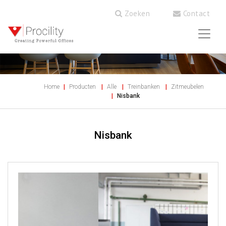
Zoeken
Contact
Home
Producten
Alle
Treinbanken
Zitmeubelen
Nisbank
Nisbank