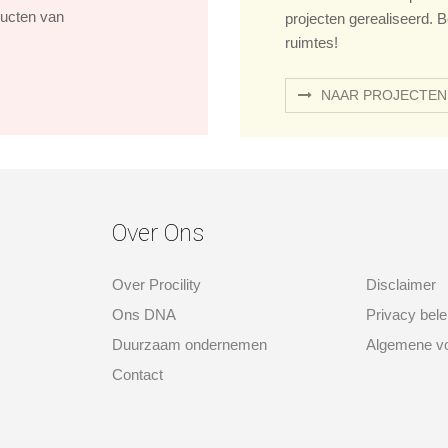
ducten van
projecten gerealiseerd. B
ruimtes!
NAAR PROJECTEN
Over Ons
over ons
Over Procility
Disclaimer
Ons DNA
Privacy bele
Duurzaam ondernemen
Algemene v
Contact