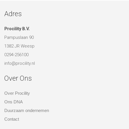
Samen met onze opdrachtgevers hebben we mooie en
bijzondere projecten gerealiseerd. Bekijk hier een aantal van
deze inspirerende ruimtes!
NAAR PROJECTEN
Adres
Procility B.V.
Pampuslaan 90
1382 JR Weesp
0294-256100
info@procility.nl