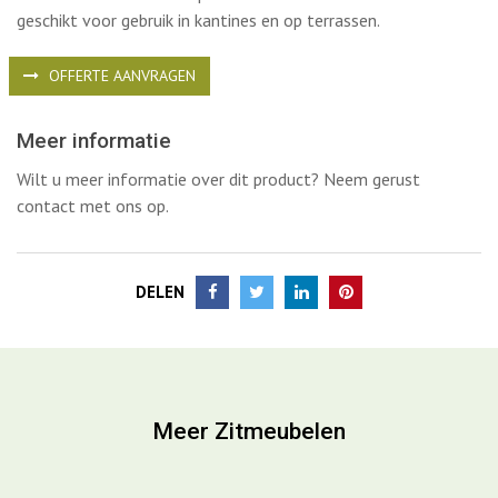
Kunststof stoel Tatami 305 is geheel uit UV bestendig
polypropyleen vervaardigd waardoor hij geschikt is voor
buiten. Deze stoel is stapelbaar tot 5 stuks en uitstekend
geschikt voor gebruik in kantines en op terrassen.
OFFERTE AANVRAGEN
Meer informatie
Wilt u meer informatie over dit product? Neem gerust
contact met ons op.