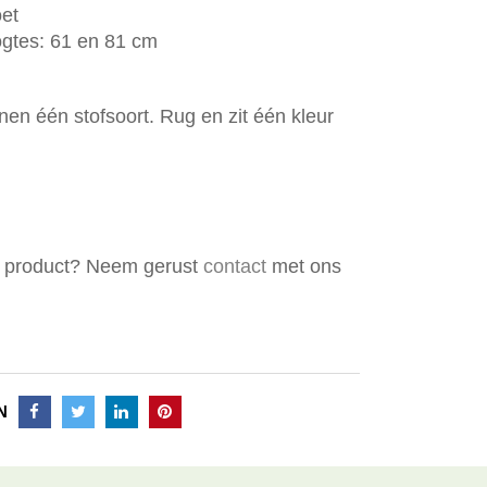
oet
oogtes: 61 en 81 cm
nen één stofsoort. Rug en zit één kleur
it product? Neem gerust
contact
met ons
N