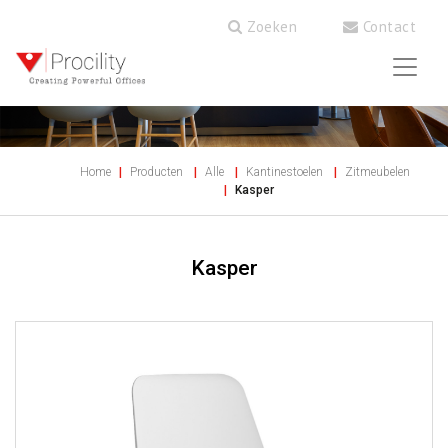
Zoeken
Contact
Home
Producten
Alle
Kantinestoelen
Zitmeubelen
Kasper
Kasper